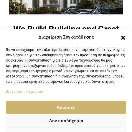
We Build Building and Great
Διαχείριση Συγκατάθεσης
Constructive Homes.
Για να παρέχουμε την καλύτερη εμπειρία, χρησιμοποιούμε τεχνολογίες
όπως cookies για την αποθήκευση ή/και την πρόσβαση σε πληροφορίες
We successfully cope with tasks of varying complexity,
συσκευών. Η συγκατάθεση για τις εν λόγω τεχνολογίες θα μας
provide long-term guarantees and regularly master new
επιτρέψει να επεξεργαστούμε δεδομένα προσωπικού χαρακτήρα, όπως
συμπεριφορά περιήγησης ή μοναδικά αναγνωριστικά σε αυτόν τον
technologies.
ιστότοπο. Η μη συγκατάθεση ή η ανάκληση της συγκατάθεσης, μπορεί
να επηρεάσει αρνητικά ορισμένες λειτουργίες και δυνατότητες.
Διαχείριση υπηρεσιών
Αποδοχή
Got a project in mind?
Δεν αποδέχομαι